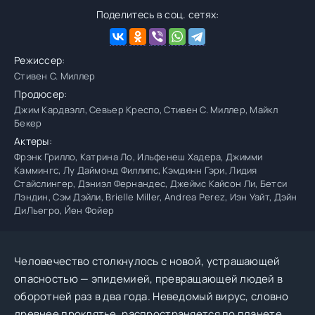
Поделитесь в соц. сетях:
Режиссер:
Стивен С. Миллер
Продюсер:
Джим Кардвэлл, Севьер Креспо, Стивен С. Миллер, Майкл
Бекер
Актеры:
Фрэнк Грилло, Катрина Ло, Ильфенеш Хадера, Джимми
Каммингс, Лу Даймонд Филлипс, Кэмдинн Гэри, Лидия
Стайслингер, Дэниэл Фернандес, Джеймс Кайсон Ли, Бетси
Лэндин, Сэм Дэйли, Brielle Miller, Andrea Perez, Иэн Уайт, Дэйн
ДиЛьегро, Йен Фойер
Человечество столкнулось с новой, устрашающей
опасностью — эпидемией, превращающей людей в
оборотней раз в два года. Неведомый вирус, словно
древнее проклятье, распространяется по планете,