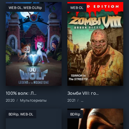
WEB-DL, WEB-DLRip
WEB-DL
100% волк: Легенда о Лунном камне (2020)
Зомби VIII: городское разложение (2021)
2020
Мультсериалы
2021
Фильмы/2021 год/Зарубе
BDRip, WEB-DL
BDRip