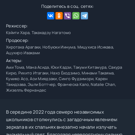
Поделитесь в соц. сетях:
Режиссер:
Кэйити Хара, Такакадзу Нагатомо
Продюсер:
Хиротака Арагаки, Нобуюки Иинума, Мицухиса Исикава,
Ацухиро Иваками
Актеры:
Ами Тома, Мана Асида, Юки Кадзи, Такуми Китамура, Сакура
Кирю, Рихито Итагаки, Нахо Ёкодзимо, Минами Такаяма,
Кумико Асо, Аои Миядзаки, Синго Фудзимори, Карен
Такидзава, Эшли Боттчер, Франческа Кало, Natalie Chan,
Жизелль Фернандес
В середине 2022 года семеро независимых
школьников столкнулись с загадочным явлением:
зеркала в их спальнях внезапно начали излучать
аномальный свет. Благодаря невероятному сиянию,