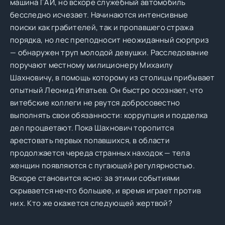
машина ГАИ, но вскоре служебный автомобиль
бесследно исчезает. Начинаются интенсивные
поиски как грабителей, так и пропавшего стража
порядка, но лес преподносит неожиданный сюрприз
— обнаружен труп молодой девушки. Расследование
поручают местному милиционеру Михаилу
Шахновичу, в помощь которому из столицы прибывает
опытный Леонид Ипатьев. Он быстро осознает, что
витебские коллеги не рвутся добросовестно
выполнять свои обязанности: коррупция и подделка
дел процветают. Пока Шахнович торопится
арестовать первых попавшихся, в области
продолжается череда странных находок — тела
женщин появляются с пугающей регулярностью.
Вскоре становится ясно: за этими событиями
скрывается нечто большее, и время играет против
них. Кто же окажется следующей жертвой?