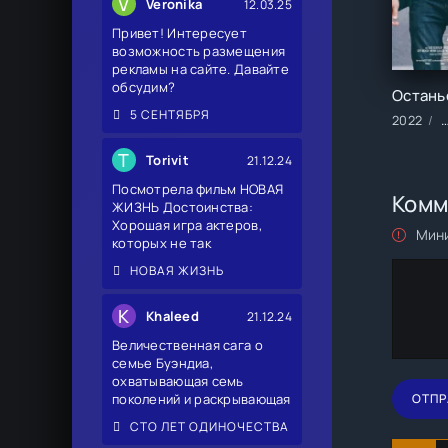
V
Veronika
12.03.25
Привет! Интересует
возможность размещения
рекламы на сайте. Давайте
обсудим?
5 СЕНТЯБРЯ
2022
T
Torivit
21.12.24
Посмотрела фильм НОВАЯ
Комм
ЖИЗНЬ Достоинства:
Хорошая игра актеров,
Мини
которых не так
НОВАЯ ЖИЗНЬ
K
Khaleed
21.12.24
Величественная сага о
семье Буэндиа,
охватывающая семь
поколений и раскрывающая
ОТПР
СТО ЛЕТ ОДИНОЧЕСТВА