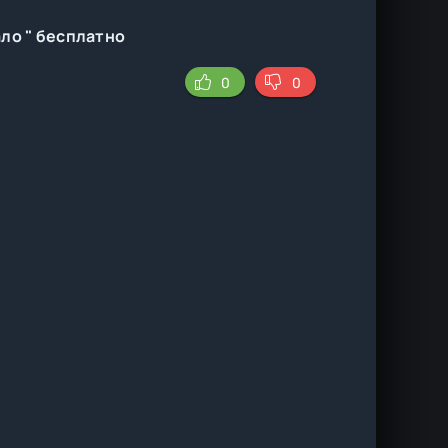
ло " бесплатно
0
0