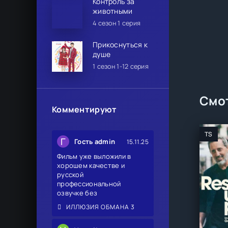
Контроль за
животными
4 сезон 1 серия
Прикоснуться к
душе
1 сезон 1-12 серия
Смот
Комментируют
TS
Г
Гость admin
15.11.25
Фильм уже выложили в
хорошем качестве и
русской
профессиональной
озвучке без
ИЛЛЮЗИЯ ОБМАНА 3