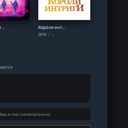
Последняя ночь в Terrace Lanes (2024)
Короли интриги (2019)
и/Ужасы
мы/2024 год/Зарубежные/Комедии/Триллеры/Ужасы
2019
Фильмы/2019 год/Зарубежные/Детективы
руются