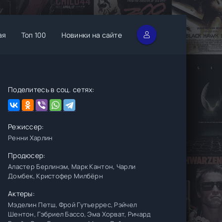
ая
Топ 100
Новинки на сайте
Поделитесь в соц. сетях:
Режиссер:
Ренни Харлин
Продюсер:
Аластер Берлинэм, Марк Кантон, Чарли
Домбек, Кристофер Милбёрн
Актеры:
Мэделин Петш, Фрой Гутьеррес, Рэйчел
Шентон, Гэбриел Бассо, Эма Хорват, Ричард