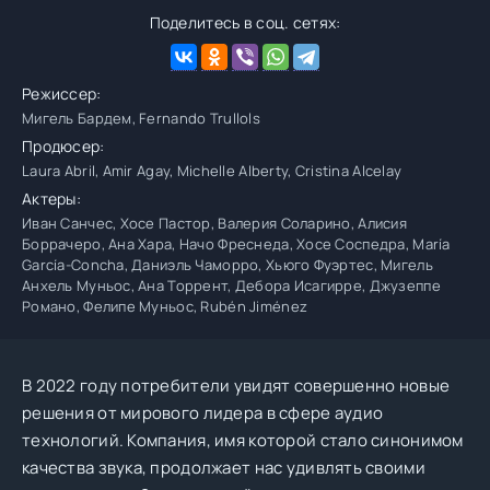
Поделитесь в соц. сетях:
Режиссер:
Мигель Бардем, Fernando Trullols
Продюсер:
Laura Abril, Amir Agay, Michelle Alberty, Cristina Alcelay
Актеры:
Иван Санчес, Хосе Пастор, Валерия Соларино, Алисия
Боррачеро, Ана Хара, Начо Фреснеда, Хосе Соспедра, María
García-Concha, Даниэль Чаморро, Хьюго Фуэртес, Мигель
Анхель Муньос, Ана Торрент, Дебора Исагирре, Джузеппе
Романо, Фелипе Муньос, Rubén Jiménez
В 2022 году потребители увидят совершенно новые
решения от мирового лидера в сфере аудио
технологий. Компания, имя которой стало синонимом
качества звука, продолжает нас удивлять своими