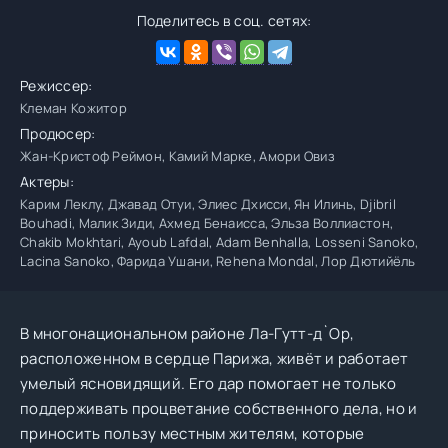
Поделитесь в соц. сетях:
Режиссер:
Клеман Кожитор
Продюсер:
Жан-Кристоф Реймон, Камий Марке, Амори Овиз
Актеры:
Карим Леклу, Джавад Отуи, Элиес Дхисси, Ян Илинь, Djibril
Bouhadi, Малик Зиди, Ахмед Бенаисса, Эльза Воллиастон,
Chakib Mokhtari, Ayoub Lafdal, Adam Benhalla, Losseni Sanoko,
Lacina Sanoko, Фарида Ушани, Rehena Mondal, Лор Дютийёль
В многонациональном районе Ла-Гутт-д`Ор,
расположенном в сердце Парижа, живёт и работает
умелый ясновидящий. Его дар помогает не только
поддерживать процветание собственного дела, но и
приносить пользу местным жителям, которые