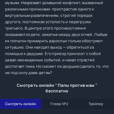
мужьям. Назревает домашний конфликт, вызванный
различными причинами: пристрастие одного к
виртуальным развлечениям, строгий порядок
другого, постоянная усталость и перегрузки
третьего. В центре этого противостояния
оказываются дети, зажатые между двух огней. Любые
их попытки примирить взрослых только обостряют
ситуацию. Они находят выход — обратиться за
помощью к дедушке. Его приезд приносит с собой
шквал неожиданных событий, и накал страстей
достигает пика. Но сможет ли дедушка сделать то, что
не под силу даже детям?
Смотреть онлайн " Папы против мам "
бесплатно
Смотреть онлайн
Плеер №2
Трейлер