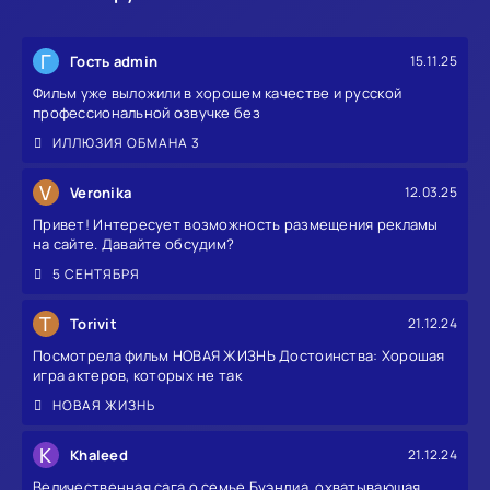
Г
Гость admin
15.11.25
Фильм уже выложили в хорошем качестве и русской
профессиональной озвучке без
ИЛЛЮЗИЯ ОБМАНА 3
V
Veronika
12.03.25
Привет! Интересует возможность размещения рекламы
на сайте. Давайте обсудим?
5 СЕНТЯБРЯ
T
Torivit
21.12.24
Посмотрела фильм НОВАЯ ЖИЗНЬ Достоинства: Хорошая
игра актеров, которых не так
НОВАЯ ЖИЗНЬ
K
Khaleed
21.12.24
Величественная сага о семье Буэндиа, охватывающая