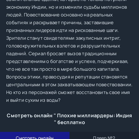
экономику Индии, но и изменили судьбы миллионов
людей. Повествование основано на реальных
событиях и раскрывает причины, заставившие
признанных лидеров идти на рискованные шаги.
Зрители станут свидетелями закулисных интриг,
головокружительных взлетов и разрушительных
падений. Сериал бросает вызов традиционным
представлениям о богатстве и успехе, подчеркивая,
что не все так просто в мире большого капитала.
Вопросы этики, правосудия и репутации становятся
центральными в этом захватывающем повествовании.
Но кто из персонажей сможет восстановить свое имя
и выйти сухим из воды?
Смотреть онлайн " Плохие миллиардеры: Индия
" бесплатно
Смотреть онлайн
Плеер №2