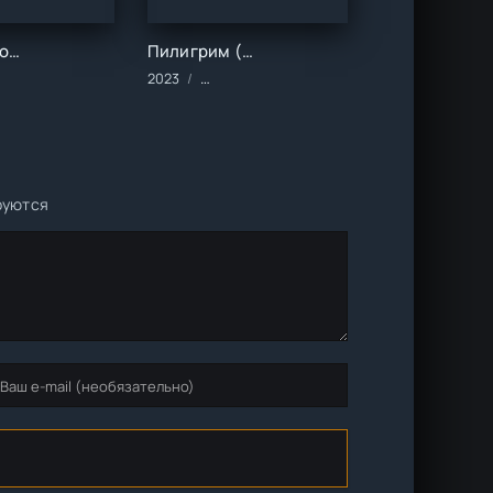
Наша доктор (1 сезон)
Пилигрим (1-3 сезон)
ки/Детективы/Драма/Триллер
иалы/2020 год/Зарубежные/Мелодрамы
2023
Сериалы/2023 год/Зарубежные/Русские/
руются