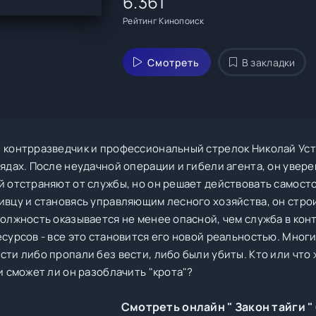
6.361
Рейтинг Кинопоиск
Смотреть
В закладки
 контрразведчик и профессиональный стрелок Николай Уст
ядах. После неудачной операции и гибели агента, он уверен
й отстраняют от службы, но он решает действовать самосто
ивцу и становясь управляющим лесного хозяйства, он стро
должность оказывается не менее опасной, чем служба в кон
есурсов - все это становится его новой реальностью. Мног
сти либо пропали без вести, либо были убиты. Кто или что
и сможет ли он разоблачить "крота"?
Смотреть онлайн " Закон тайги "