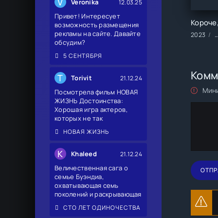
V
Veronika
12.03.25
Привет! Интересует
возможность размещения
рекламы на сайте. Давайте
2023
С
обсудим?
5 СЕНТЯБРЯ
Комм
T
Torivit
21.12.24
Мини
Посмотрела фильм НОВАЯ
ЖИЗНЬ Достоинства:
Хорошая игра актеров,
которых не так
НОВАЯ ЖИЗНЬ
K
Khaleed
21.12.24
Величественная сага о
ОТПР
семье Буэндиа,
охватывающая семь
поколений и раскрывающая
СТО ЛЕТ ОДИНОЧЕСТВА