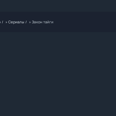
р
»
Сериалы
» Закон тайги