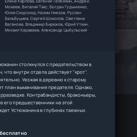
Елена Карпова, Евгений Тележкин, Андрей
Мокеев, Виталий Такс, Богдан Гудыменко,
Юлия Скороход, Назим Ниязов, Руслан
Бальбуциев, Сергей Шоколов, Светлана
Ваганова, Владимир Бирюков, Юрий Уткин,
Михаил Караваев, Александр Цыбульский
южанин столкнулся с предательством в
, что внутри отдела действует "крот".
ятельно. Уезжая в деревню к старому
ит план выманивания предателя. Однако,
трразведке. Контрабандисты, браконьеры,
ие его предшественники на этой
 ждет Устюжанина в глубинах таежных
 бесплатно