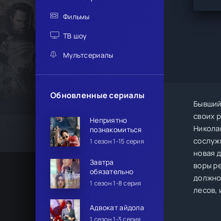
Фильмы
ТВ шоу
Мультсериалы
Обновленные сериалы
Бывший
своих р
Неприятно
Никола
познакомиться
сослуж
1 сезон 1-15 серия
новая 
Завтра
воры р
обязательно
должно
1 сезон 1-8 серия
лесов, 
Адвокат айдола
1 сезон 1-3 серия